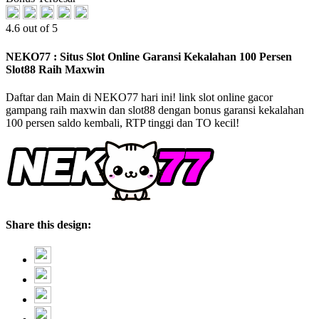
4.6 out of 5
NEKO77 : Situs Slot Online Garansi Kekalahan 100 Persen
Slot88 Raih Maxwin
Daftar dan Main di NEKO77 hari ini! link slot online gacor
gampang raih maxwin dan slot88 dengan bonus garansi kekalahan
100 persen saldo kembali, RTP tinggi dan TO kecil!
Share this design: