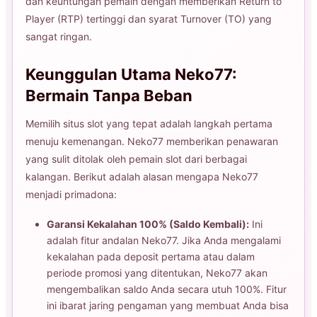
dan keuntungan pemain dengan memberikan Return to
Player (RTP) tertinggi dan syarat Turnover (TO) yang
sangat ringan.
Keunggulan Utama Neko77:
Bermain Tanpa Beban
Memilih situs slot yang tepat adalah langkah pertama
menuju kemenangan. Neko77 memberikan penawaran
yang sulit ditolak oleh pemain slot dari berbagai
kalangan. Berikut adalah alasan mengapa Neko77
menjadi primadona:
Garansi Kekalahan 100% (Saldo Kembali):
Ini
adalah fitur andalan Neko77. Jika Anda mengalami
kekalahan pada deposit pertama atau dalam
periode promosi yang ditentukan, Neko77 akan
mengembalikan saldo Anda secara utuh 100%. Fitur
ini ibarat jaring pengaman yang membuat Anda bisa