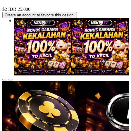
$2
IDR 25.000
Create an account to favorite this design!