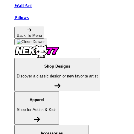
Wall Art
Pillows
Back To Menu
Shop Designs
Discover a classic design or new favorite artist
Apparel
Shop for Adults & Kids
Accessories