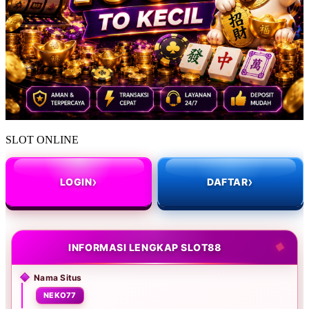
SLOT ONLINE
LOGIN
DAFTAR
INFORMASI LENGKAP SLOT88
Nama Situs
NEKO77