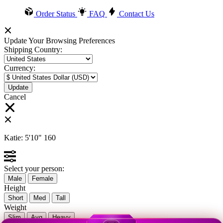
Order Status
FAQ
Contact Us
Update Your Browsing Preferences
Shipping Country:
Currency:
Cancel
Katie:
5'10"
160
Select your person:
Male
Female
Height
Short
Med
Tall
Weight
Slim
Avg
Heavy