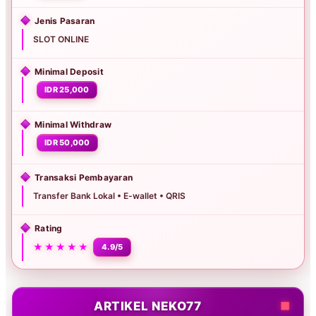
Jenis Pasaran
SLOT ONLINE
Minimal Deposit
IDR 25,000
Minimal Withdraw
IDR 50,000
Transaksi Pembayaran
Transfer Bank Lokal • E-wallet • QRIS
Rating
4.9/5
ARTIKEL NEKO77