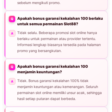
sebelum mengikuti promo.
Apakah bonus garansi kekalahan 100 berlaku
untuk semua permainan Slot88?
Tidak selalu. Beberapa promosi slot online hanya
berlaku untuk permainan atau provider tertentu.
Informasi lengkap biasanya tersedia pada halaman
promo yang bersangkutan.
Apakah bonus garansi kekalahan 100
menjamin keuntungan?
Tidak. Bonus garansi kekalahan 100% tidak
menjamin keuntungan atau kemenangan. Seluruh
permainan slot online memiliki unsur acak, sehingga
hasil setiap putaran dapat berbeda.