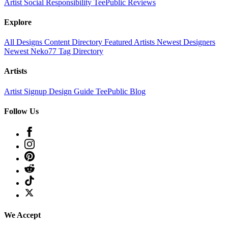
Artist
Social Responsibility
TeePublic Reviews
Explore
All Designs
Content Directory
Featured Artists
Newest Designers
Newest Neko77
Tag Directory
Artists
Artist Signup
Design Guide
TeePublic Blog
Follow Us
We Accept