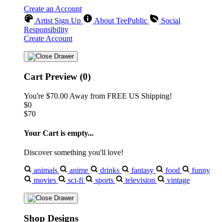
Create an Account
Artist Sign Up
About TeePublic
Social
Responsibility
Create Account
Cart Preview (0)
You're
$70.00
Away from
FREE US Shipping!
$0
$70
Your Cart is empty...
Discover something you'll love!
animals
anime
drinks
fantasy
food
funny
movies
sci-fi
sports
television
vintage
Shop Designs