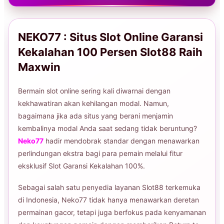
NEKO77 : Situs Slot Online Garansi
Kekalahan 100 Persen Slot88 Raih
Maxwin
Bermain slot online sering kali diwarnai dengan
kekhawatiran akan kehilangan modal. Namun,
bagaimana jika ada situs yang berani menjamin
kembalinya modal Anda saat sedang tidak beruntung?
Neko77
hadir mendobrak standar dengan menawarkan
perlindungan ekstra bagi para pemain melalui fitur
eksklusif Slot Garansi Kekalahan 100%.
Sebagai salah satu penyedia layanan Slot88 terkemuka
di Indonesia, Neko77 tidak hanya menawarkan deretan
permainan gacor, tetapi juga berfokus pada kenyamanan