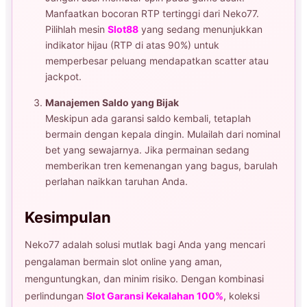
Manfaatkan bocoran RTP tertinggi dari Neko77.
Pilihlah mesin
Slot88
yang sedang menunjukkan
indikator hijau (RTP di atas 90%) untuk
memperbesar peluang mendapatkan scatter atau
jackpot.
Manajemen Saldo yang Bijak
Meskipun ada garansi saldo kembali, tetaplah
bermain dengan kepala dingin. Mulailah dari nominal
bet yang sewajarnya. Jika permainan sedang
memberikan tren kemenangan yang bagus, barulah
perlahan naikkan taruhan Anda.
Kesimpulan
Neko77 adalah solusi mutlak bagi Anda yang mencari
pengalaman bermain slot online yang aman,
menguntungkan, dan minim risiko. Dengan kombinasi
perlindungan
Slot Garansi Kekalahan 100%
, koleksi