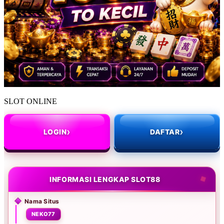
SLOT ONLINE
LOGIN
DAFTAR
INFORMASI LENGKAP SLOT88
Nama Situs
NEKO77