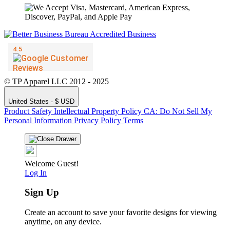
© TP Apparel LLC 2012 - 2025
United States - $ USD
Product Safety
Intellectual Property Policy
CA: Do Not Sell My
Personal Information
Privacy Policy
Terms
Welcome Guest!
Log In
Sign Up
Create an account to save your favorite designs for viewing
anytime, on any device.