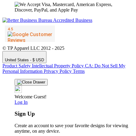
© TP Apparel LLC 2012 - 2025
United States - $ USD
Product Safety
Intellectual Property Policy
CA: Do Not Sell My
Personal Information
Privacy Policy
Terms
Welcome Guest!
Log In
Sign Up
Create an account to save your favorite designs for viewing
anytime, on any device.