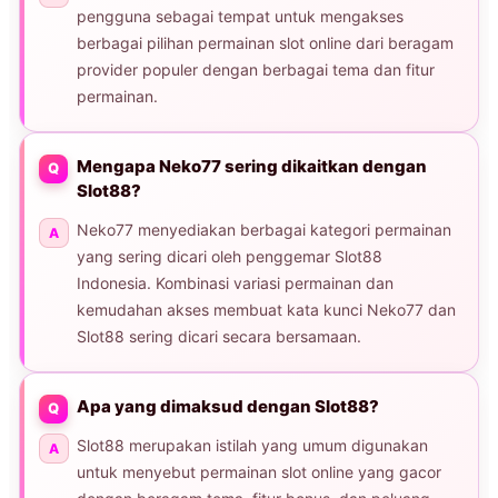
pengguna sebagai tempat untuk mengakses
berbagai pilihan permainan slot online dari beragam
provider populer dengan berbagai tema dan fitur
permainan.
Mengapa Neko77 sering dikaitkan dengan
Slot88?
Neko77 menyediakan berbagai kategori permainan
yang sering dicari oleh penggemar Slot88
Indonesia. Kombinasi variasi permainan dan
kemudahan akses membuat kata kunci Neko77 dan
Slot88 sering dicari secara bersamaan.
Apa yang dimaksud dengan Slot88?
Slot88 merupakan istilah yang umum digunakan
untuk menyebut permainan slot online yang gacor