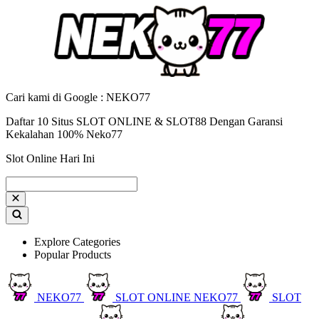
Cari kami di Google : NEKO77
Daftar 10 Situs SLOT ONLINE & SLOT88 Dengan Garansi
Kekalahan 100% Neko77
Slot Online Hari Ini
Explore Categories
Popular Products
NEKO77
SLOT ONLINE NEKO77
SLOT