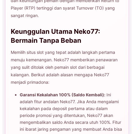
dan keuntungan pemain dengan memberikan Return to
Player (RTP) tertinggi dan syarat Turnover (TO) yang
sangat ringan.
Keunggulan Utama Neko77:
Bermain Tanpa Beban
Memilih situs slot yang tepat adalah langkah pertama
menuju kemenangan. Neko77 memberikan penawaran
yang sulit ditolak oleh pemain slot dari berbagai
kalangan. Berikut adalah alasan mengapa Neko77
menjadi primadona:
Garansi Kekalahan 100% (Saldo Kembali):
Ini
adalah fitur andalan Neko77. Jika Anda mengalami
kekalahan pada deposit pertama atau dalam
periode promosi yang ditentukan, Neko77 akan
mengembalikan saldo Anda secara utuh 100%. Fitur
ini ibarat jaring pengaman yang membuat Anda bisa