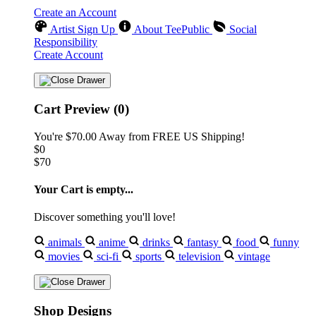
Create an Account
Artist Sign Up
About TeePublic
Social
Responsibility
Create Account
Cart Preview (0)
You're
$70.00
Away from
FREE US Shipping!
$0
$70
Your Cart is empty...
Discover something you'll love!
animals
anime
drinks
fantasy
food
funny
movies
sci-fi
sports
television
vintage
Shop Designs