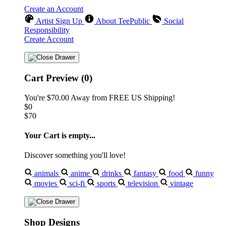
Create an Account
Artist Sign Up
About TeePublic
Social
Responsibility
Create Account
Cart Preview (0)
You're
$70.00
Away from
FREE US Shipping!
$0
$70
Your Cart is empty...
Discover something you'll love!
animals
anime
drinks
fantasy
food
funny
movies
sci-fi
sports
television
vintage
Shop Designs