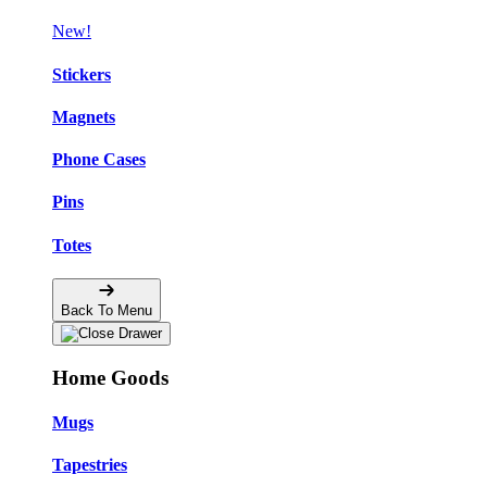
New!
Stickers
Magnets
Phone Cases
Pins
Totes
Back To Menu
Home Goods
Mugs
Tapestries