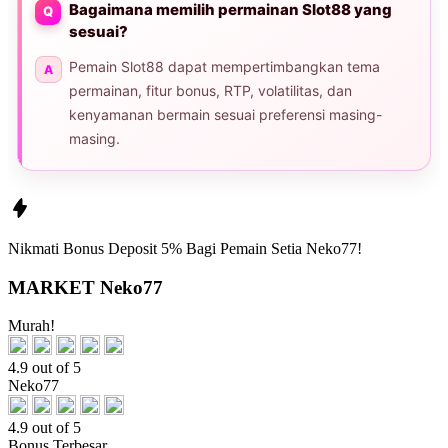
Bagaimana memilih permainan Slot88 yang
sesuai?
Pemain Slot88 dapat mempertimbangkan tema
permainan, fitur bonus, RTP, volatilitas, dan
kenyamanan bermain sesuai preferensi masing-
masing.
Nikmati
Bonus Deposit 5%
Bagi Pemain Setia
Neko77!
MARKET Neko77
Murah!
4.9 out of 5
Neko77
4.9 out of 5
Bonus Terbesar