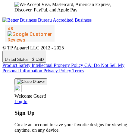
© TP Apparel LLC 2012 - 2025
United States - $ USD
Product Safety
Intellectual Property Policy
CA: Do Not Sell My
Personal Information
Privacy Policy
Terms
Welcome Guest!
Log In
Sign Up
Create an account to save your favorite designs for viewing
anytime, on any device.