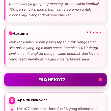
permainannya gampang menang, promo saldo kembali
100 persen bikin modal bermain tetap aman untuk
dicoba lagi. Sangat direkomendasikan!
Haruma
Neko77 adalah pilihan paling tepat untuk penggemar
slot online yang ingin main aman. Kombinasi RTP tinggi,
jaminan anti rungkad dengan saldo kembali, dan layanan
yang resmi membuatnya jadi situs terfavorit saya.
FAQ NEKO77
Apa itu Neko77?
Neko77 adalah platform Slot88 yang dikenal oleh