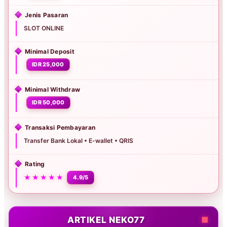
Jenis Pasaran
SLOT ONLINE
Minimal Deposit
IDR 25,000
Minimal Withdraw
IDR 50,000
Transaksi Pembayaran
Transfer Bank Lokal • E-wallet • QRIS
Rating
4.9/5
ARTIKEL NEKO77