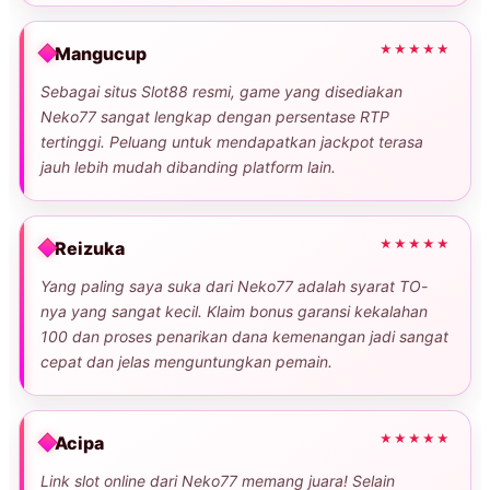
Mangucup
Sebagai situs Slot88 resmi, game yang disediakan
Neko77 sangat lengkap dengan persentase RTP
tertinggi. Peluang untuk mendapatkan jackpot terasa
jauh lebih mudah dibanding platform lain.
Reizuka
Yang paling saya suka dari Neko77 adalah syarat TO-
nya yang sangat kecil. Klaim bonus garansi kekalahan
100 dan proses penarikan dana kemenangan jadi sangat
cepat dan jelas menguntungkan pemain.
Acipa
Link slot online dari Neko77 memang juara! Selain