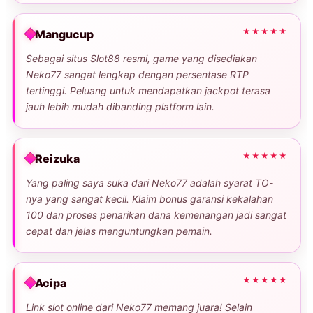
Mangucup
Sebagai situs Slot88 resmi, game yang disediakan
Neko77 sangat lengkap dengan persentase RTP
tertinggi. Peluang untuk mendapatkan jackpot terasa
jauh lebih mudah dibanding platform lain.
Reizuka
Yang paling saya suka dari Neko77 adalah syarat TO-
nya yang sangat kecil. Klaim bonus garansi kekalahan
100 dan proses penarikan dana kemenangan jadi sangat
cepat dan jelas menguntungkan pemain.
Acipa
Link slot online dari Neko77 memang juara! Selain