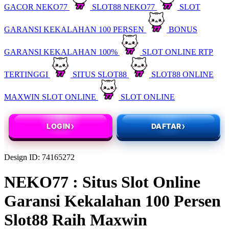
GACOR NEKO77
SLOT88 NEKO77
SLOT
GARANSI KEKALAHAN 100 PERSEN
BONUS
GARANSI KEKALAHAN 100%
SLOT ONLINE RTP
TERTINGGI
SITUS SLOT88
SLOT88 ONLINE
MAXWIN SLOT ONLINE
SLOT ONLINE
LOGIN
DAFTAR
Design ID: 74165272
NEKO77 : Situs Slot Online
Garansi Kekalahan 100 Persen
Slot88 Raih Maxwin