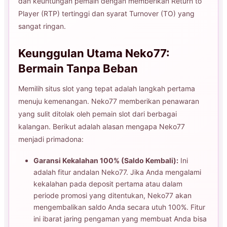
dan keuntungan pemain dengan memberikan Return to
Player (RTP) tertinggi dan syarat Turnover (TO) yang
sangat ringan.
Keunggulan Utama Neko77:
Bermain Tanpa Beban
Memilih situs slot yang tepat adalah langkah pertama
menuju kemenangan. Neko77 memberikan penawaran
yang sulit ditolak oleh pemain slot dari berbagai
kalangan. Berikut adalah alasan mengapa Neko77
menjadi primadona:
Garansi Kekalahan 100% (Saldo Kembali):
Ini
adalah fitur andalan Neko77. Jika Anda mengalami
kekalahan pada deposit pertama atau dalam
periode promosi yang ditentukan, Neko77 akan
mengembalikan saldo Anda secara utuh 100%. Fitur
ini ibarat jaring pengaman yang membuat Anda bisa