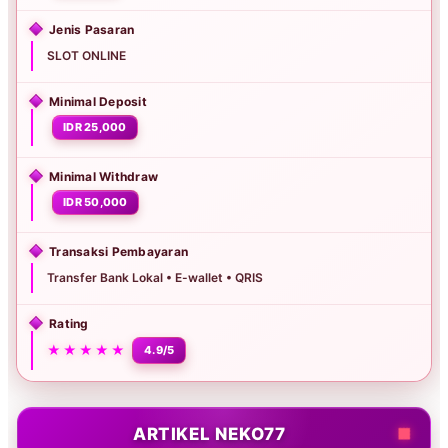
Jenis Pasaran
SLOT ONLINE
Minimal Deposit
IDR 25,000
Minimal Withdraw
IDR 50,000
Transaksi Pembayaran
Transfer Bank Lokal • E-wallet • QRIS
Rating
4.9/5
ARTIKEL NEKO77