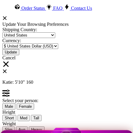
Order Status
FAQ
Contact Us
Update Your Browsing Preferences
Shipping Country:
Currency:
Cancel
Katie:
5'10"
160
Select your person:
Male
Female
Height
Short
Med
Tall
Weight
Slim
Avg
Heavy