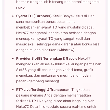
bermain dengan lebih tenang dan berani mengambil
risiko.
Syarat TO (Turnover) Kecil:
Banyak situs di luar
sana memberikan bonus besar namun
membebankan syarat TO yang mustahil dicapai.
Neko77 mengambil pendekatan berbeda dengan
menerapkan syarat TO yang sangat kecil dan
masuk akal, sehingga dana garansi atau bonus bisa
dengan mudah dicairkan (withdraw).
Provider Slot88 Terlengkap & Gacor:
Neko77
menghadirkan akses eksklusif ke jaringan permainan
Slot88 yang dikenal dengan variasi tema, grafik
memukau, dan mekanisme mesin yang mudah
pecah (gampang menang).
RTP Live Tertinggi & Transparan:
Tingkatkan
peluang menang Anda dengan memanfaatkan
fasilitas RTP Live yang disediakan langsung oleh
Neko77. Data ini di-update secara real-time untuk